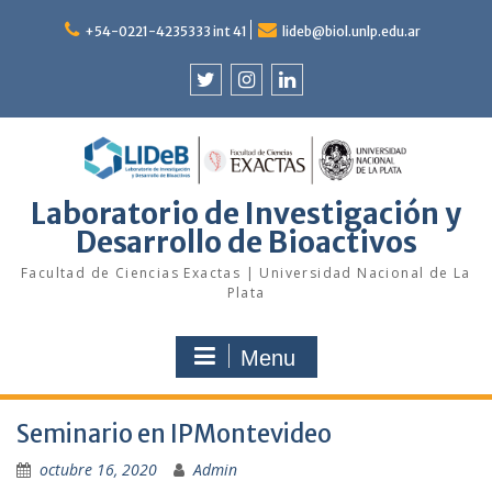
Skip
to
+54-0221-4235333 int 41
lideb@biol.unlp.edu.ar
content
Twitter
Instagram
Linkedin
Laboratorio de Investigación y
Desarrollo de Bioactivos
Facultad de Ciencias Exactas | Universidad Nacional de La
Plata
Menu
Seminario en IPMontevideo
octubre 16, 2020
Admin