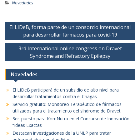
Novedades
itt
k
er
e
Navegación
dI
El LIDeB, forma parte de un consorcio internacional
de
para desarrollar fármacos para covid-19
n
entradas
3rd International online congress on Dravet
Syndrome and Refractory Epilepsy
Novedades
El LIDeB participará de un subsidio de alto nivel para
desarrollar tratamientos contra el Chagas
Servicio gratuito: Monitoreo Terapéutico de fármacos
utilizados para el tratamiento del síndrome de Dravet
3er. puesto para KomNutra en el Concurso de Innovación
“Ideas Exactas
Destacan investigaciones de la UNLP para tratar
enfermedades desatendidas