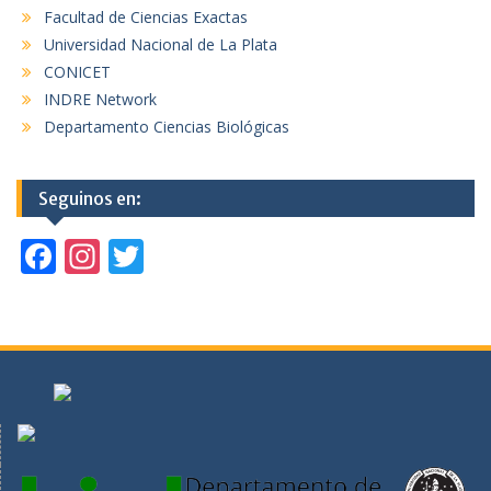
Facultad de Ciencias Exactas
Universidad Nacional de La Plata
CONICET
INDRE Network
Departamento Ciencias Biológicas
Seguinos en:
F
In
T
ac
st
w
e
a
itt
b
gr
er
o
a
o
m
k