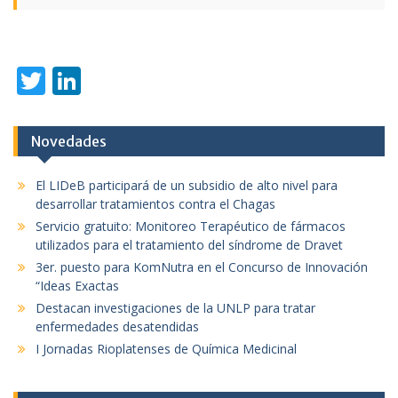
T
Li
w
n
itt
k
Novedades
er
e
dI
El LIDeB participará de un subsidio de alto nivel para
desarrollar tratamientos contra el Chagas
n
Servicio gratuito: Monitoreo Terapéutico de fármacos
utilizados para el tratamiento del síndrome de Dravet
3er. puesto para KomNutra en el Concurso de Innovación
“Ideas Exactas
Destacan investigaciones de la UNLP para tratar
enfermedades desatendidas
I Jornadas Rioplatenses de Química Medicinal