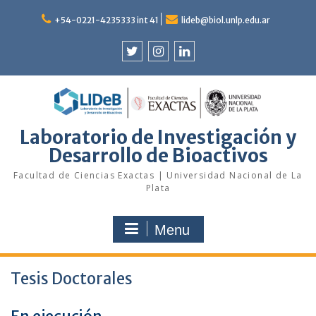
Skip
to
+54-0221-4235333 int 41
lideb@biol.unlp.edu.ar
content
Twitter
Instagram
Linkedin
Laboratorio de Investigación y
Desarrollo de Bioactivos
Facultad de Ciencias Exactas | Universidad Nacional de La
Plata
Menu
Tesis Doctorales